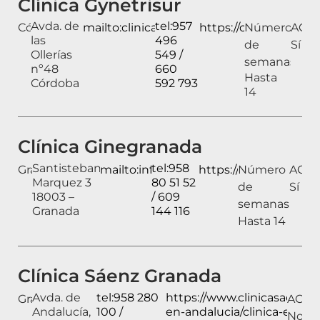
Clínica Gynetrisur
Avda. de
tel:957
Córdoba
mailto:clinicagynetrisur@clinicagynetris
https://clinicagynetr
Número
ACAI
las
496
de
Sí
Ollerías
549 /
semanas:
nº48
660
Hasta
Córdoba
592 793
14
Clínica Ginegranada
Santisteban
tel:958
Granada
mailto:info@ginegranada.com
https://ginegranada.e
Número
ACAI:
Marquez 3
80 51 52
de
Sí
18003 –
/ 609
semanas:
Granada
144 116
Hasta 14
Clínica Sáenz Granada
Avda. de
tel:958 280
https://www.clinicasaenz.co
Granada
ACAI:
Andalucía,
100 /
en-andalucia/clinica-en-gr
No