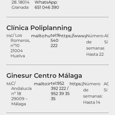
28. 18014
WhatsApp:
Granada
651 046 390
Clínica Poliplanning
c/ Los
tel:959
Huelva
mailto:huelva@poliplanning.com
https://www.poliplanning
Número
ACAI:
Romeros,
540
de
Sí
nº10
222
semanas:
21004
Hasta 22
Huelva
Ginesur Centro Málaga
C/
tel:952
Málaga
mailto:info@ginesur.com
https://ginesur.com/
Número
ACAI:
Andalucía
392 222 /
de
Sí
nº 18
952 39 35
semanas:
29009 –
35
Hasta 14
Málaga