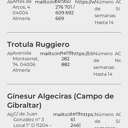
Artes de
tel:950
Almería
mailto:info@ginealmeria.com
https://www.ginealmeri
Número
ACAI:
Arcos, 4
276 701 /
de
Sí
04004
609 692
semanas:
Almería
669
Hasta 14
Trotula Ruggiero
Avenida
tel:950
Almería
mailto:info@clinicatrotula.com
https://clinicatrotula.co
Número
ACAI:
Montserrat,
282
de
No
74. 04006
882
semanas:
Almería
Hasta 14
Gínesur Algeciras (Campo de
Gibraltar)
C/ de Juan
tel:956
Algeciras
mailto:info@ginesur.com
https://ginesur.com/
Número
ACAI:
González nº 3
61
de
Sí
Local 1º D 11204 –
2465