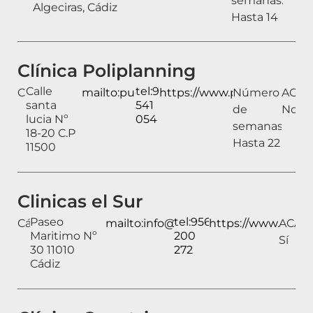
semanas:
Algeciras, Cádiz
Hasta 14
Clínica Poliplanning
Calle
tel:956
Cádiz
mailto:puerto@poliplanning.com
https://www.poliplanning
Número
ACAI:
santa
541
de
No
lucia Nº
054
semanas:
18-20 C.P
Hasta 22
11500
Clinicas el Sur
Paseo
tel:956
Cádiz
mailto:info@clinicaselsur.com
https://www.clinic
ACAI:
Maritimo Nº
200
Sí
30 11010
272
Cádiz