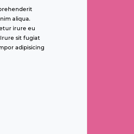
prehenderit
im aliqua.
etur irure eu
rure sit fugiat
mpor adipisicing