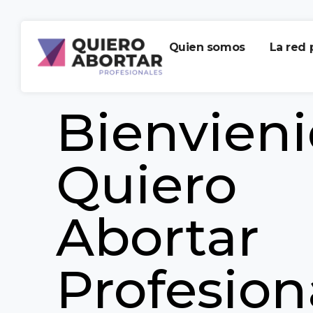
Quien somos
La red 
Bienvieni
Quiero
Abortar
Profesion